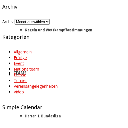
Archiv
Archiv
Regeln und Wettkampfbestimmungen
Kategorien
Allgemein
Erfolge
Event
Nationalteam
TEAMS
Presse
Turnier
Vereinsangelegenheiten
Video
Simple Calendar
Herren 1. Bundesliga