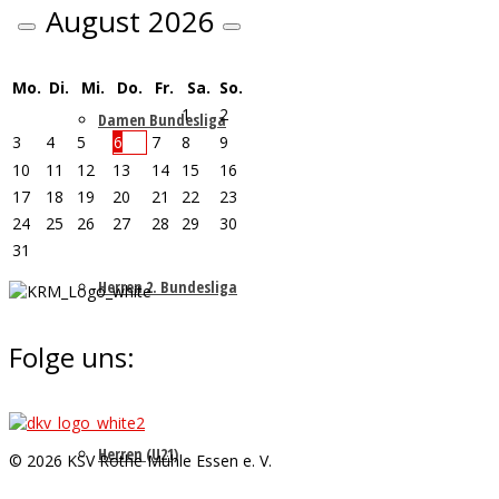
August
2026
Mo.
Di.
Mi.
Do.
Fr.
Sa.
So.
1
2
Damen Bundesliga
3
4
5
6
7
8
9
10
11
12
13
14
15
16
17
18
19
20
21
22
23
24
25
26
27
28
29
30
31
Herren 2. Bundesliga
Folge uns:
Herren (U21)
© 2026 KSV Rothe Mühle Essen e. V.