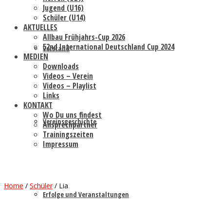
Jugend (U16)
Schüler (U14)
AKTUELLES
Allbau Frühjahrs-Cup 2026
52nd International Deutschland Cup 2024
Vorstand
MEDIEN
Downloads
Videos – Verein
Videos – Playlist
Links
KONTAKT
Wo Du uns findest
Vereinsgeschichte
Ansprechpartner
Trainingszeiten
Impressum
Home
/
Schüler
/
Lia
Erfolge und Veranstaltungen