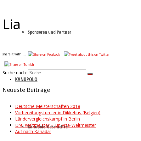
Lia
Sponsoren und Partner
share it with ....
Suche nach:
KANUPOLO
Neueste Beiträge
Deutsche Meisterschaften 2018
Vorbereitungsturnier in Dikkebus (Belgien)
Ländervergleichskampf in Berlin
Drei Weltmeister – Ein Vize-Weltmeister
Kanupolo-Geschichte
Auf nach Kanada!