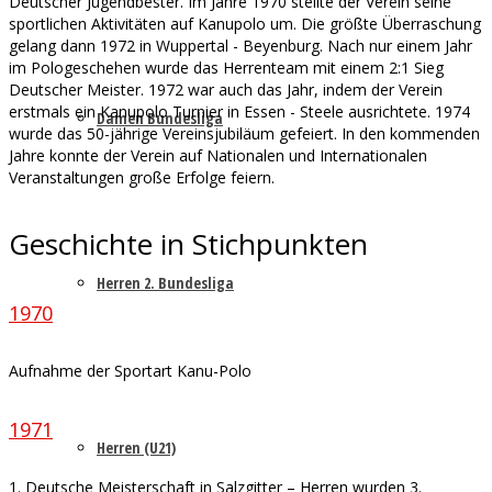
Deutscher Jugendbester. Im Jahre 1970 stellte der Verein seine
sportlichen Aktivitäten auf Kanupolo um. Die größte Überraschung
gelang dann 1972 in Wuppertal - Beyenburg. Nach nur einem Jahr
im Pologeschehen wurde das Herrenteam mit einem 2:1 Sieg
Deutscher Meister. 1972 war auch das Jahr, indem der Verein
erstmals ein Kanupolo Turnier in Essen - Steele ausrichtete. 1974
Damen Bundesliga
wurde das 50-jährige Vereinsjubiläum gefeiert. In den kommenden
Jahre konnte der Verein auf Nationalen und Internationalen
Veranstaltungen große Erfolge feiern.
Geschichte in Stichpunkten
Herren 2. Bundesliga
1970
Aufnahme der Sportart Kanu-Polo
1971
Herren (U21)
1. Deutsche Meisterschaft in Salzgitter – Herren wurden 3.