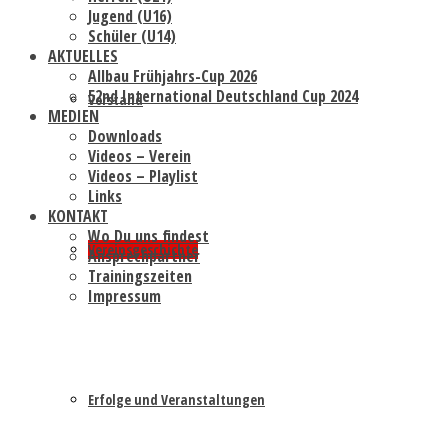
Jugend (U16)
Schüler (U14)
AKTUELLES
Allbau Frühjahrs-Cup 2026
52nd International Deutschland Cup 2024
Vorstand
MEDIEN
Downloads
Videos – Verein
Videos – Playlist
Links
KONTAKT
Wo Du uns findest
Vereinsgeschichte
Ansprechpartner
Trainingszeiten
Impressum
Erfolge und Veranstaltungen