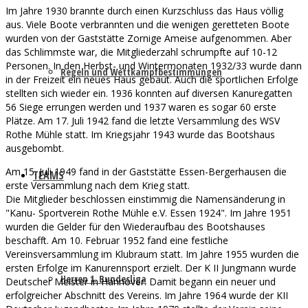
Im Jahre 1930 brannte durch einen Kurzschluss das Haus völlig
aus. Viele Boote verbrannten und die wenigen geretteten Boote
wurden von der Gaststätte Zornige Ameise aufgenommen. Aber
das Schlimmste war, die Mitgliederzahl schrumpfte auf 10-12
Personen. In den Herbst- und Wintermonaten 1932/33 wurde dann
Regeln und Wettkampfbestimmungen
in der Freizeit ein neues Haus gebaut. Auch die sportlichen Erfolge
stellten sich wieder ein. 1936 konnten auf diversen Kanuregatten
56 Siege errungen werden und 1937 waren es sogar 60 erste
Plätze. Am 17. Juli 1942 fand die letzte Versammlung des WSV
Rothe Mühle statt. Im Kriegsjahr 1943 wurde das Bootshaus
ausgebombt.
Am 15. Juli 1949 fand in der Gaststätte Essen-Bergerhausen die
TEAMS
erste Versammlung nach dem Krieg statt.
Die Mitglieder beschlossen einstimmig die Namensänderung in
"Kanu- Sportverein Rothe Mühle e.V. Essen 1924". Im Jahre 1951
wurden die Gelder für den Wiederaufbau des Bootshauses
beschafft. Am 10. Februar 1952 fand eine festliche
Vereinsversammlung im Klubraum statt. Im Jahre 1955 wurden die
ersten Erfolge im Kanurennsport erzielt. Der K II Jungmann wurde
Herren 1. Bundesliga
Deutscher Meister in Hannover. Damit begann ein neuer und
erfolgreicher Abschnitt des Vereins. Im Jahre 1964 wurde der KII