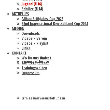
Jugend (U16)
Schüler (U14)
AKTUELLES
Allbau Frühjahrs-Cup 2026
52nd International Deutschland Cup 2024
Vorstand
MEDIEN
Downloads
Videos – Verein
Videos – Playlist
Links
KONTAKT
Wo Du uns findest
Vereinsgeschichte
Ansprechpartner
Trainingszeiten
Impressum
Erfolge und Veranstaltungen