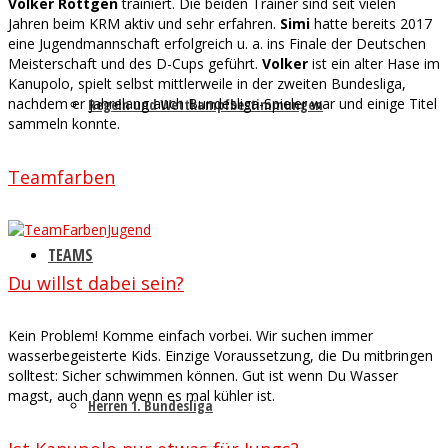
Volker Röttgen
trainiert. Die beiden Trainer sind seit vielen
Jahren beim KRM aktiv und sehr erfahren.
Simi
hatte bereits 2017
eine Jugendmannschaft erfolgreich u. a. ins Finale der Deutschen
Meisterschaft und des D-Cups geführt.
Volker
ist ein alter Hase im
Kanupolo, spielt selbst mittlerweile in der zweiten Bundesliga,
nachdem er jahrelang auch Bundesliga-Spieler war und einige Titel
Regeln und Wettkampfbestimmungen
sammeln konnte.
Teamfarben
TEAMS
Du willst dabei sein?
Kein Problem! Komme einfach vorbei. Wir suchen immer
wasserbegeisterte Kids. Einzige Voraussetzung, die Du mitbringen
solltest: Sicher schwimmen können. Gut ist wenn Du Wasser
magst, auch dann wenn es mal kühler ist.
Herren 1. Bundesliga