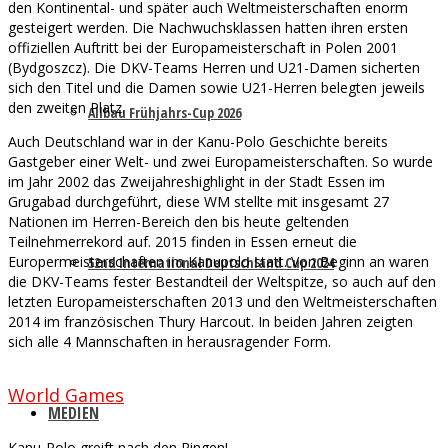
den Kontinental- und später auch Weltmeisterschaften enorm
gesteigert werden. Die Nachwuchsklassen hatten ihren ersten
offiziellen Auftritt bei der Europameisterschaft in Polen 2001
(Bydgoszcz). Die DKV-Teams Herren und U21-Damen sicherten
sich den Titel und die Damen sowie U21-Herren belegten jeweils
den zweiten Platz.
Allbau Frühjahrs-Cup 2026
Auch Deutschland war in der Kanu-Polo Geschichte bereits
Gastgeber einer Welt- und zwei Europameisterschaften. So wurde
im Jahr 2002 das Zweijahreshighlight in der Stadt Essen im
Grugabad durchgeführt, diese WM stellte mit insgesamt 27
Nationen im Herren-Bereich den bis heute geltenden
Teilnehmerrekord auf. 2015 finden in Essen erneut die
Europermeisterschaften im Kanupolo statt. Von Beginn an waren
52nd International Deutschland Cup 2024
die DKV-Teams fester Bestandteil der Weltspitze, so auch auf den
letzten Europameisterschaften 2013 und den Weltmeisterschaften
2014 im französischen Thury Harcout. In beiden Jahren zeigten
sich alle 4 Mannschaften in herausragender Form.
World Games
MEDIEN
Kanu-Polo greift nach den Ringen!