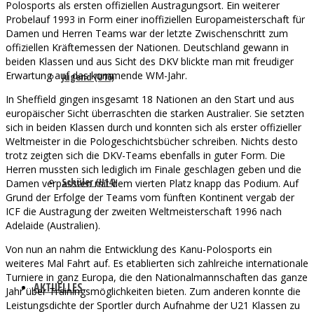
Polosports als ersten offiziellen Austragungsort. Ein weiterer
Probelauf 1993 in Form einer inoffiziellen Europameisterschaft für
Damen und Herren Teams war der letzte Zwischenschritt zum
offiziellen Kräftemessen der Nationen. Deutschland gewann in
beiden Klassen und aus Sicht des DKV blickte man mit freudiger
Erwartung auf das kommende WM-Jahr.
Jugend (U16)
In Sheffield gingen insgesamt 18 Nationen an den Start und aus
europäischer Sicht überraschten die starken Australier. Sie setzten
sich in beiden Klassen durch und konnten sich als erster offizieller
Weltmeister in die Pologeschichtsbücher schreiben. Nichts desto
trotz zeigten sich die DKV-Teams ebenfalls in guter Form. Die
Herren mussten sich lediglich im Finale geschlagen geben und die
Schüler (U14)
Damen verpassten mit dem vierten Platz knapp das Podium. Auf
Grund der Erfolge der Teams vom fünften Kontinent vergab der
ICF die Austragung der zweiten Weltmeisterschaft 1996 nach
Adelaide (Australien).
Von nun an nahm die Entwicklung des Kanu-Polosports ein
weiteres Mal Fahrt auf. Es etablierten sich zahlreiche internationale
Turniere in ganz Europa, die den Nationalmannschaften das ganze
AKTUELLES
Jahr über Trainingsmöglichkeiten bieten. Zum anderen konnte die
Leistungsdichte der Sportler durch Aufnahme der U21 Klassen zu