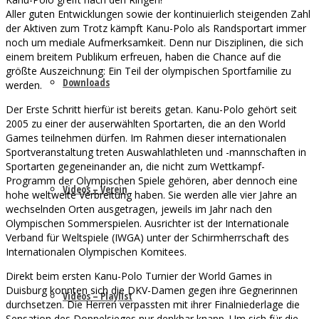
Aller guten Entwicklungen sowie der kontinuierlich steigenden Zahl
der Aktiven zum Trotz kämpft Kanu-Polo als Randsportart immer
noch um mediale Aufmerksamkeit. Denn nur Disziplinen, die sich
einem breitem Publikum erfreuen, haben die Chance auf die
größte Auszeichnung: Ein Teil der olympischen Sportfamilie zu
Downloads
werden.
Der Erste Schritt hierfür ist bereits getan. Kanu-Polo gehört seit
2005 zu einer der auserwählten Sportarten, die an den World
Games teilnehmen dürfen. Im Rahmen dieser internationalen
Sportveranstaltung treten Auswahlathleten und -mannschaften in
Sportarten gegeneinander an, die nicht zum Wettkampf-
Programm der Olympischen Spiele gehören, aber dennoch eine
Videos – Verein
hohe weltweite Verbreitung haben. Sie werden alle vier Jahre an
wechselnden Orten ausgetragen, jeweils im Jahr nach den
Olympischen Sommerspielen. Ausrichter ist der Internationale
Verband für Weltspiele (IWGA) unter der Schirmherrschaft des
Internationalen Olympischen Komitees.
Direkt beim ersten Kanu-Polo Turnier der World Games in
Duisburg konnten sich die DKV-Damen gegen ihre Gegnerinnen
Videos – Playlist
durchsetzen. Die Herren verpassten mit ihrer Finalniederlage die
Sensation des Doppelsieges nur denkbar knapp. Um sich für die