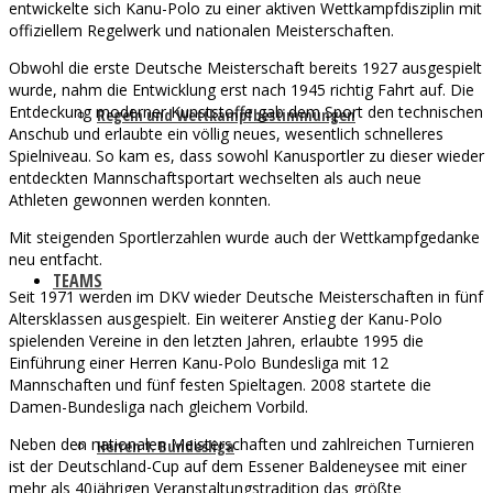
entwickelte sich Kanu-Polo zu einer aktiven Wettkampfdisziplin mit
offiziellem Regelwerk und nationalen Meisterschaften.
Obwohl die erste Deutsche Meisterschaft bereits 1927 ausgespielt
wurde, nahm die Entwicklung erst nach 1945 richtig Fahrt auf. Die
Entdeckung moderner Kunststoffe gab dem Sport den technischen
Regeln und Wettkampfbestimmungen
Anschub und erlaubte ein völlig neues, wesentlich schnelleres
Spielniveau. So kam es, dass sowohl Kanusportler zu dieser wieder
entdeckten Mannschaftsportart wechselten als auch neue
Athleten gewonnen werden konnten.
Mit steigenden Sportlerzahlen wurde auch der Wettkampfgedanke
neu entfacht.
TEAMS
Seit 1971 werden im DKV wieder Deutsche Meisterschaften in fünf
Altersklassen ausgespielt. Ein weiterer Anstieg der Kanu-Polo
spielenden Vereine in den letzten Jahren, erlaubte 1995 die
Einführung einer Herren Kanu-Polo Bundesliga mit 12
Mannschaften und fünf festen Spieltagen. 2008 startete die
Damen-Bundesliga nach gleichem Vorbild.
Neben den nationalen Meisterschaften und zahlreichen Turnieren
Herren 1. Bundesliga
ist der Deutschland-Cup auf dem Essener Baldeneysee mit einer
mehr als 40jährigen Veranstaltungstradition das größte