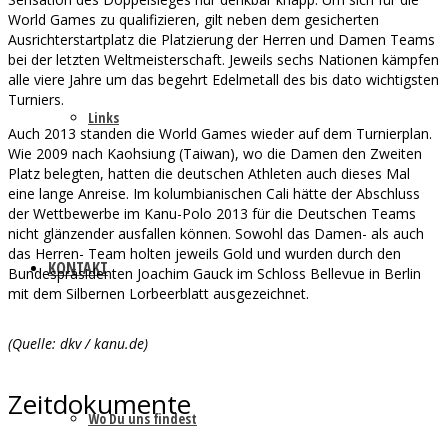
World Games zu qualifizieren, gilt neben dem gesicherten
Ausrichterstartplatz die Platzierung der Herren und Damen Teams
bei der letzten Weltmeisterschaft. Jeweils sechs Nationen kämpfen
alle viere Jahre um das begehrt Edelmetall des bis dato wichtigsten
Turniers.
Links
Auch 2013 standen die World Games wieder auf dem Turnierplan.
Wie 2009 nach Kaohsiung (Taiwan), wo die Damen den Zweiten
Platz belegten, hatten die deutschen Athleten auch dieses Mal
eine lange Anreise. Im kolumbianischen Cali hätte der Abschluss
der Wettbewerbe im Kanu-Polo 2013 für die Deutschen Teams
nicht glänzender ausfallen können. Sowohl das Damen- als auch
das Herren- Team holten jeweils Gold und wurden durch den
KONTAKT
Bundespräsidenten Joachim Gauck im Schloss Bellevue in Berlin
mit dem Silbernen Lorbeerblatt ausgezeichnet.
(Quelle: dkv / kanu.de)
Zeitdokumente
Wo Du uns findest