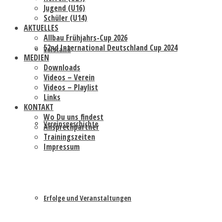
Jugend (U16)
Schüler (U14)
AKTUELLES
Allbau Frühjahrs-Cup 2026
52nd International Deutschland Cup 2024
Vorstand
MEDIEN
Downloads
Videos – Verein
Videos – Playlist
Links
KONTAKT
Wo Du uns findest
Vereinsgeschichte
Ansprechpartner
Trainingszeiten
Impressum
Erfolge und Veranstaltungen