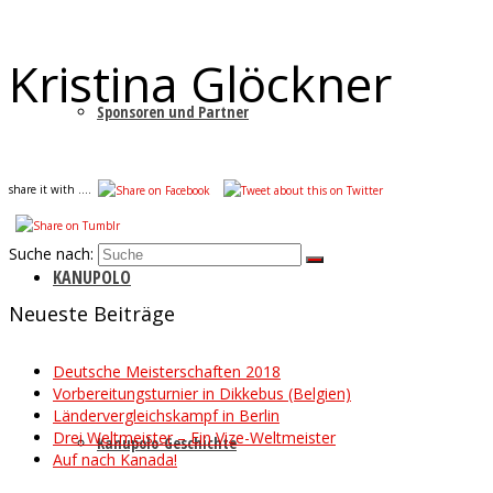
Kristina Glöckner
Sponsoren und Partner
share it with ....
Suche nach:
KANUPOLO
Neueste Beiträge
Deutsche Meisterschaften 2018
Vorbereitungsturnier in Dikkebus (Belgien)
Ländervergleichskampf in Berlin
Drei Weltmeister – Ein Vize-Weltmeister
Kanupolo-Geschichte
Auf nach Kanada!