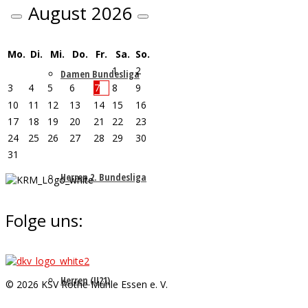
August
2026
Mo.
Di.
Mi.
Do.
Fr.
Sa.
So.
1
2
Damen Bundesliga
3
4
5
6
7
8
9
10
11
12
13
14
15
16
17
18
19
20
21
22
23
24
25
26
27
28
29
30
31
Herren 2. Bundesliga
Folge uns:
Herren (U21)
© 2026 KSV Rothe Mühle Essen e. V.