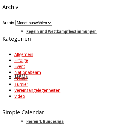
Archiv
Archiv
Regeln und Wettkampfbestimmungen
Kategorien
Allgemein
Erfolge
Event
Nationalteam
TEAMS
Presse
Turnier
Vereinsangelegenheiten
Video
Simple Calendar
Herren 1. Bundesliga