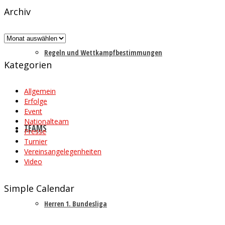
Archiv
Archiv
Regeln und Wettkampfbestimmungen
Kategorien
Allgemein
Erfolge
Event
Nationalteam
TEAMS
Presse
Turnier
Vereinsangelegenheiten
Video
Simple Calendar
Herren 1. Bundesliga