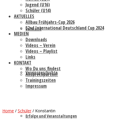
Jugend (U16)
Schüler (U14)
AKTUELLES
Allbau Frühjahrs-Cup 2026
52nd International Deutschland Cup 2024
Vorstand
MEDIEN
Downloads
Videos – Verein
Videos – Playlist
Links
KONTAKT
Wo Du uns findest
Vereinsgeschichte
Ansprechpartner
Trainingszeiten
Impressum
Home
/
Schüler
/
Konstantin
Erfolge und Veranstaltungen