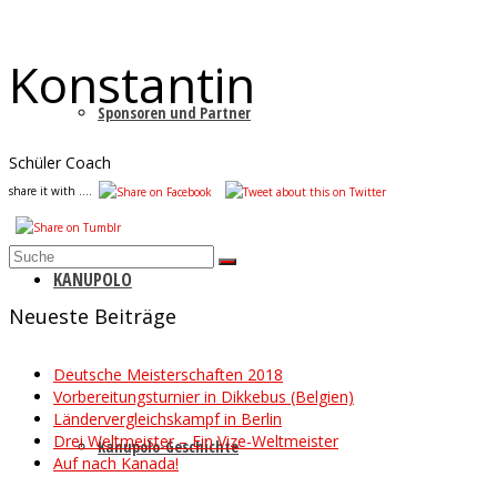
Konstantin
Sponsoren und Partner
Schüler Coach
share it with ....
Suche
nach:
KANUPOLO
Neueste Beiträge
Deutsche Meisterschaften 2018
Vorbereitungsturnier in Dikkebus (Belgien)
Ländervergleichskampf in Berlin
Drei Weltmeister – Ein Vize-Weltmeister
Kanupolo-Geschichte
Auf nach Kanada!