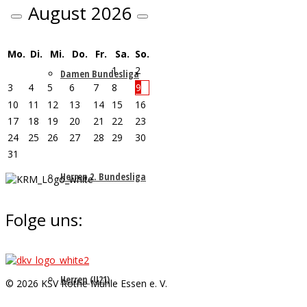
August
2026
Mo.
Di.
Mi.
Do.
Fr.
Sa.
So.
1
2
Damen Bundesliga
3
4
5
6
7
8
9
10
11
12
13
14
15
16
17
18
19
20
21
22
23
24
25
26
27
28
29
30
31
Herren 2. Bundesliga
Folge uns:
Herren (U21)
© 2026 KSV Rothe Mühle Essen e. V.