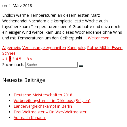
on
4. März 2018
Endlich warme Temperaturen an diesem ersten März
Wochenende! Nachdem die komplette letzte Woche auch
tagsüber kaum Temperaturen über -6 Grad hatte und dazu noch
ein eisiger Wind wehte, kam uns dieses Wochendende ohne Wind
und mit Temperaturen um den Gefrierpunkt …
Weiterlesen
Allgemein
,
Vereinsangelegenheiten
Kanupolo
,
Rothe Mühle Essen
,
Schnee
«
1
2
3
4
5
…
8
»
Suche nach:
Neueste Beiträge
Deutsche Meisterschaften 2018
Vorbereitungsturnier in Dikkebus (Belgien)
Ländervergleichskampf in Berlin
Drei Weltmeister – Ein Vize-Weltmeister
Auf nach Kanada!