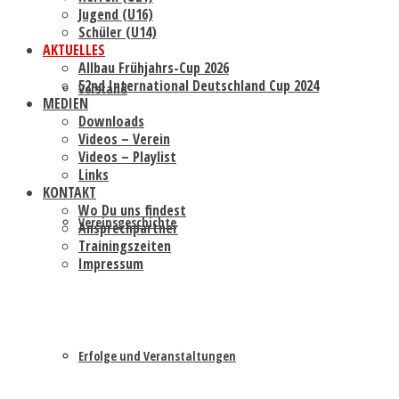
Jugend (U16)
Schüler (U14)
AKTUELLES
Allbau Frühjahrs-Cup 2026
52nd International Deutschland Cup 2024
Vorstand
MEDIEN
Downloads
Videos – Verein
Videos – Playlist
Links
KONTAKT
Wo Du uns findest
Vereinsgeschichte
Ansprechpartner
Trainingszeiten
Impressum
Erfolge und Veranstaltungen