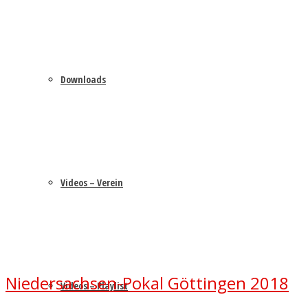
Downloads
Videos – Verein
Niedersachsen-Pokal Göttingen 2018
Videos – Playlist