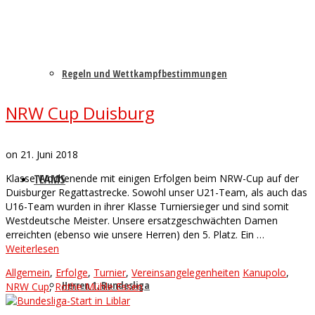
Regeln und Wettkampfbestimmungen
NRW Cup Duisburg
on
21. Juni 2018
Klasse Wochenende mit einigen Erfolgen beim NRW-Cup auf der
TEAMS
Duisburger Regattastrecke. Sowohl unser U21-Team, als auch das
U16-Team wurden in ihrer Klasse Turniersieger und sind somit
Westdeutsche Meister. Unsere ersatzgeschwächten Damen
erreichten (ebenso wie unsere Herren) den 5. Platz. Ein …
Weiterlesen
Allgemein
,
Erfolge
,
Turnier
,
Vereinsangelegenheiten
Kanupolo
,
Herren 1. Bundesliga
NRW Cup
,
Rothe Mühle Essen