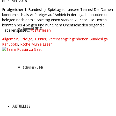
on
8. Mai 2018
Erfolgreicher 1. Bundesliga-Spieltag für unsere Teams! Die Damen
konnten sich als Aufsteiger auf Anhieb in der Liga behaupten und
belegen nach dem 1.Spieltag einen starken 2. Platz. Die Herren
konnten bei 4 Siegen und nur einem Unentschieden sogar die
Jugend (U16)
Tabellenspitze …
Weiterlesen
Allgemein
,
Erfolge
,
Turnier
,
Vereinsangelegenheiten
Bundesliga
,
Kanupolo
,
Rothe Mühle Essen
Schüler (U14)
AKTUELLES