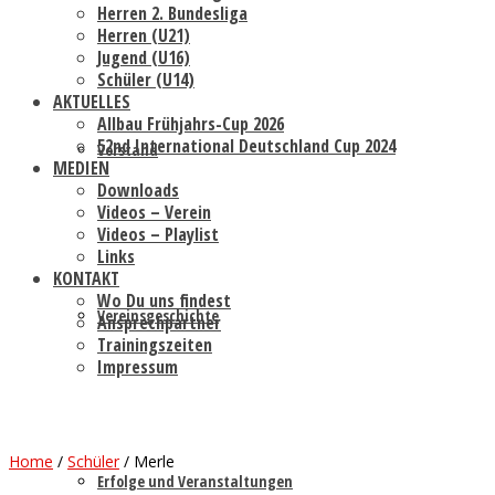
Herren 2. Bundesliga
Herren (U21)
Jugend (U16)
Schüler (U14)
AKTUELLES
Allbau Frühjahrs-Cup 2026
52nd International Deutschland Cup 2024
Vorstand
MEDIEN
Downloads
Videos – Verein
Videos – Playlist
Links
KONTAKT
Wo Du uns findest
Vereinsgeschichte
Ansprechpartner
Trainingszeiten
Impressum
Home
/
Schüler
/
Merle
Erfolge und Veranstaltungen