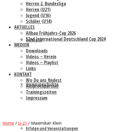
Herren 2. Bundesliga
Herren (U21)
Jugend (U16)
Schüler (U14)
AKTUELLES
Allbau Frühjahrs-Cup 2026
52nd International Deutschland Cup 2024
Vorstand
MEDIEN
Downloads
Videos – Verein
Videos – Playlist
Links
KONTAKT
Wo Du uns findest
Vereinsgeschichte
Ansprechpartner
Trainingszeiten
Impressum
Home
/
U-21
/
Maximilian Klein
Erfolge und Veranstaltungen