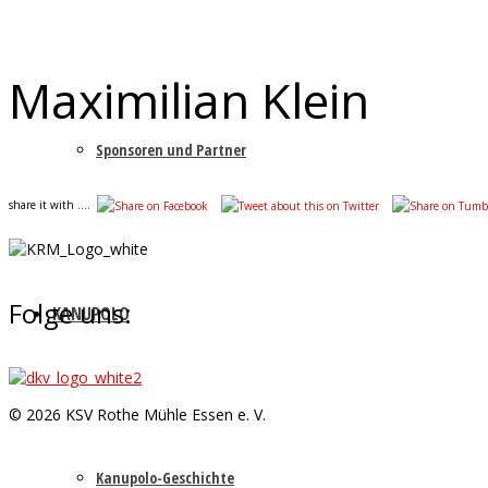
Maximilian Klein
Sponsoren und Partner
share it with ....
Folge uns:
KANUPOLO
© 2026 KSV Rothe Mühle Essen e. V.
Kanupolo-Geschichte