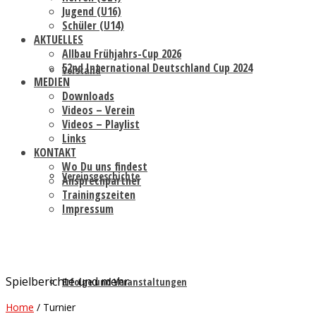
Jugend (U16)
Schüler (U14)
AKTUELLES
Allbau Frühjahrs-Cup 2026
52nd International Deutschland Cup 2024
Vorstand
MEDIEN
Downloads
Videos – Verein
Videos – Playlist
Links
KONTAKT
Wo Du uns findest
Vereinsgeschichte
Ansprechpartner
Trainingszeiten
Impressum
Spielberichte und mehr
Erfolge und Veranstaltungen
Home
/
Turnier