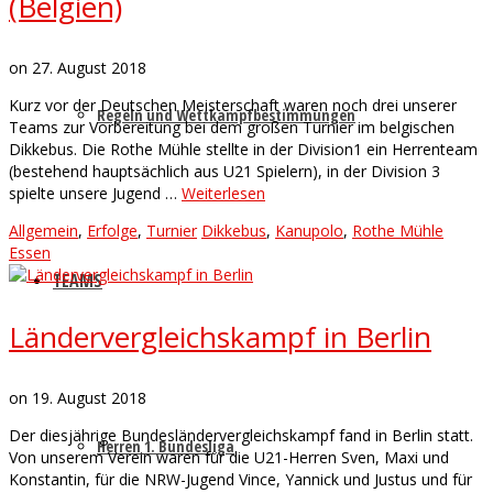
(Belgien)
on
27. August 2018
Kurz vor der Deutschen Meisterschaft waren noch drei unserer
Regeln und Wettkampfbestimmungen
Teams zur Vorbereitung bei dem großen Turnier im belgischen
Dikkebus. Die Rothe Mühle stellte in der Division1 ein Herrenteam
(bestehend hauptsächlich aus U21 Spielern), in der Division 3
spielte unsere Jugend …
Weiterlesen
Allgemein
,
Erfolge
,
Turnier
Dikkebus
,
Kanupolo
,
Rothe Mühle
Essen
TEAMS
Ländervergleichskampf in Berlin
on
19. August 2018
Der diesjährige Bundesländervergleichskampf fand in Berlin statt.
Herren 1. Bundesliga
Von unserem Verein waren für die U21-Herren Sven, Maxi und
Konstantin, für die NRW-Jugend Vince, Yannick und Justus und für