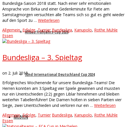
Bundesliga-Saison 2018 statt. Nach einer sehr emotionalen
Ansprache von Birka und einer Gedenkminute für Fiete am
Samstagmorgen versuchten alle Teams sich so gut es geht wieder
auf den Sport zu …
Weiterlesen
Allgemein
,
Erfolge
,
Turnier
Bundesliga
,
Kanupolo
,
Rothe Mühle
Allbau Frühjahrs-Cup 2026
Essen
Bundesliga – 3. Spieltag
on
2. Juli 2018
52nd International Deutschland Cup 2024
Erfolgreiches Wochenende für unsere Bundesliga-Teams! Die
Herren konnten am 3.Spieltag vier Spiele gewinnen und mussten
nur ein Unentschieden (2:2) gegen Liblar hinnehmen und bleiben
weiterhin Tabellenführer! Die Damen holten in sieben Partien vier
Siege, zwei Unentschieden und verloren nur ein …
Weiterlesen
Allgemein
,
Erfolge
,
Turnier
Bundesliga
,
Kanupolo
,
Rothe Mühle
MEDIEN
Essen