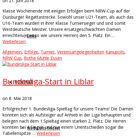
on
21. Juni 2018
Klasse Wochenende mit einigen Erfolgen beim NRW-Cup auf der
Duisburger Regattastrecke. Sowohl unser U21-Team, als auch das
U16-Team wurden in ihrer Klasse Turniersieger und sind somit
Westdeutsche Meister. Unsere ersatzgeschwächten Damen
erreichten (ebenso wie unsere Herren) den 5. Platz. Ein …
Links
Weiterlesen
Allgemein
,
Erfolge
,
Turnier
,
Vereinsangelegenheiten
Kanupolo
,
NRW Cup
,
Rothe Mühle Essen
Bundesliga-Start in Liblar
KONTAKT
on
8. Mai 2018
Erfolgreicher 1. Bundesliga-Spieltag für unsere Teams! Die Damen
konnten sich als Aufsteiger auf Anhieb in der Liga behaupten und
belegen nach dem 1.Spieltag einen starken 2. Platz. Die Herren
konnten bei 4 Siegen und nur einem Unentschieden sogar die
Wo Du uns findest
Tabellenspitze …
Weiterlesen