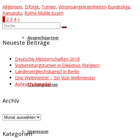
Allgemein
,
Erfolge
,
Turnier
,
Vereinsangelegenheiten
Bundesliga
,
Kanupolo
,
Rothe Mühle Essen
1
2
3
4
»
Suche
nach:
Ansprechpartner
Neueste Beiträge
Deutsche Meisterschaften 2018
Vorbereitungsturnier in Dikkebus (Belgien)
Ländervergleichskampf in Berlin
Drei Weltmeister – Ein Vize-Weltmeister
Auf nach Kanada!
Trainingszeiten
Archiv
Archiv
Impressum
Kategorien