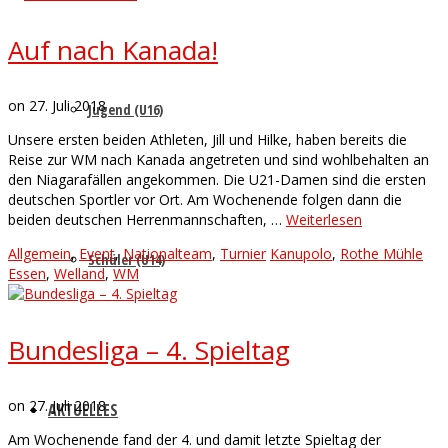
Auf nach Kanada!
on
27. Juli 2018
Jugend (U16)
Unsere ersten beiden Athleten, Jill und Hilke, haben bereits die
Reise zur WM nach Kanada angetreten und sind wohlbehalten an
den Niagarafällen angekommen. Die U21-Damen sind die ersten
deutschen Sportler vor Ort. Am Wochenende folgen dann die
beiden deutschen Herrenmannschaften, …
Weiterlesen
Allgemein
,
Event
,
Nationalteam
,
Turnier
Kanupolo
,
Rothe Mühle
Schüler (U14)
Essen
,
Welland
,
WM
Bundesliga – 4. Spieltag
on
27. Juli 2018
AKTUELLES
Am Wochenende fand der 4. und damit letzte Spieltag der