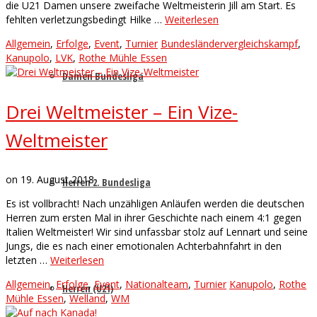
die U21 Damen unsere zweifache Weltmeisterin Jill am Start. Es
fehlten verletzungsbedingt Hilke …
Weiterlesen
Allgemein
,
Erfolge
,
Event
,
Turnier
Bundesländervergleichskampf
,
Kanupolo
,
LVK
,
Rothe Mühle Essen
Damen Bundesliga
Drei Weltmeister – Ein Vize-
Weltmeister
on
19. August 2018
Herren 2. Bundesliga
Es ist vollbracht! Nach unzähligen Anläufen werden die deutschen
Herren zum ersten Mal in ihrer Geschichte nach einem 4:1 gegen
Italien Weltmeister! Wir sind unfassbar stolz auf Lennart und seine
Jungs, die es nach einer emotionalen Achterbahnfahrt in den
letzten …
Weiterlesen
Allgemein
,
Erfolge
,
Event
,
Nationalteam
,
Turnier
Kanupolo
,
Rothe
Herren (U21)
Mühle Essen
,
Welland
,
WM