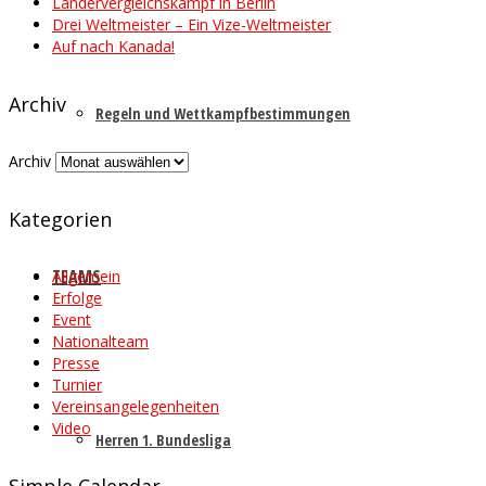
Ländervergleichskampf in Berlin
Drei Weltmeister – Ein Vize-Weltmeister
Auf nach Kanada!
Archiv
Regeln und Wettkampfbestimmungen
Archiv
Kategorien
TEAMS
Allgemein
Erfolge
Event
Nationalteam
Presse
Turnier
Vereinsangelegenheiten
Video
Herren 1. Bundesliga