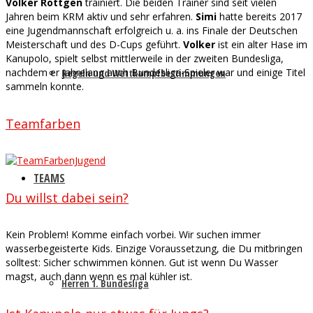
Volker Röttgen
trainiert. Die beiden Trainer sind seit vielen
Jahren beim KRM aktiv und sehr erfahren.
Simi
hatte bereits 2017
eine Jugendmannschaft erfolgreich u. a. ins Finale der Deutschen
Meisterschaft und des D-Cups geführt.
Volker
ist ein alter Hase im
Kanupolo, spielt selbst mittlerweile in der zweiten Bundesliga,
nachdem er jahrelang auch Bundesliga-Spieler war und einige Titel
Regeln und Wettkampfbestimmungen
sammeln konnte.
Teamfarben
TEAMS
Du willst dabei sein?
Kein Problem! Komme einfach vorbei. Wir suchen immer
wasserbegeisterte Kids. Einzige Voraussetzung, die Du mitbringen
solltest: Sicher schwimmen können. Gut ist wenn Du Wasser
magst, auch dann wenn es mal kühler ist.
Herren 1. Bundesliga