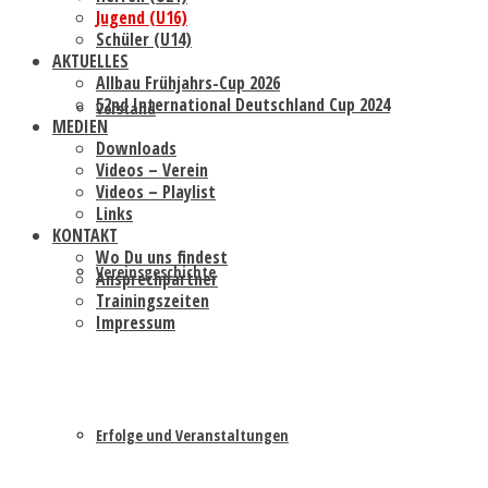
Jugend (U16)
Schüler (U14)
AKTUELLES
Allbau Frühjahrs-Cup 2026
52nd International Deutschland Cup 2024
Vorstand
MEDIEN
Downloads
Videos – Verein
Videos – Playlist
Links
KONTAKT
Wo Du uns findest
Vereinsgeschichte
Ansprechpartner
Trainingszeiten
Impressum
Erfolge und Veranstaltungen