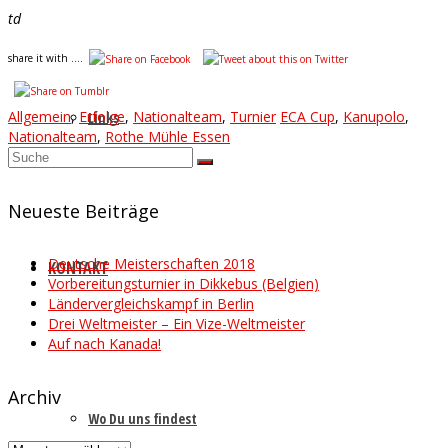
td
share it with ....
Allgemein
,
Erfolge
,
Nationalteam
,
Turnier
ECA Cup
,
Kanupolo
,
Links
Nationalteam
,
Rothe Mühle Essen
Suche
nach:
Neueste Beiträge
Deutsche Meisterschaften 2018
KONTAKT
Vorbereitungsturnier in Dikkebus (Belgien)
Ländervergleichskampf in Berlin
Drei Weltmeister – Ein Vize-Weltmeister
Auf nach Kanada!
Archiv
Wo Du uns findest