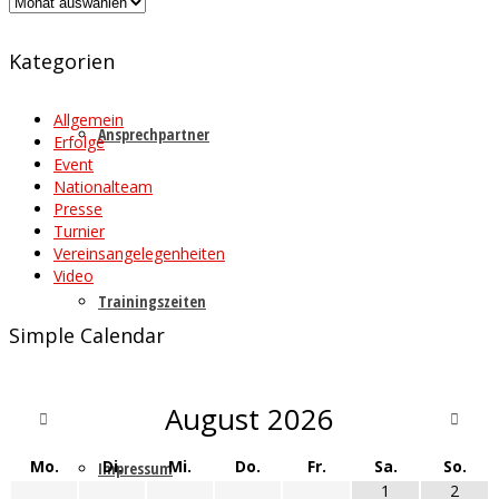
Archiv
Kategorien
Allgemein
Ansprechpartner
Erfolge
Event
Nationalteam
Presse
Turnier
Vereinsangelegenheiten
Video
Trainingszeiten
Simple Calendar
August
2026
Mo.
Di.
Mi.
Do.
Fr.
Sa.
So.
Impressum
1
2