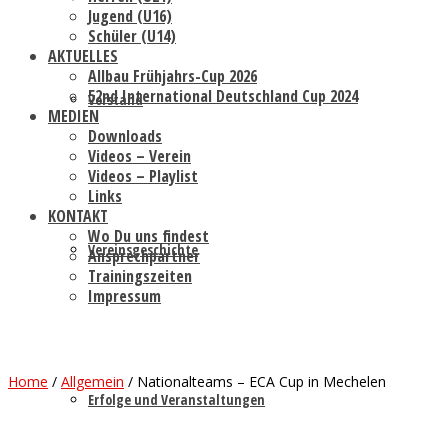
Jugend (U16)
Schüler (U14)
AKTUELLES
Allbau Frühjahrs-Cup 2026
52nd International Deutschland Cup 2024
Vorstand
MEDIEN
Downloads
Videos – Verein
Videos – Playlist
Links
KONTAKT
Wo Du uns findest
Vereinsgeschichte
Ansprechpartner
Trainingszeiten
Impressum
Home
/
Allgemein
/
Nationalteams – ECA Cup in Mechelen
Erfolge und Veranstaltungen