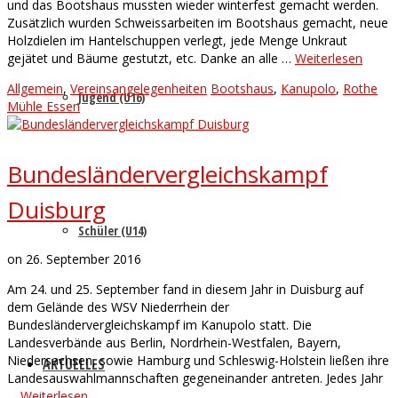
und das Bootshaus mussten wieder winterfest gemacht werden.
Zusätzlich wurden Schweissarbeiten im Bootshaus gemacht, neue
Holzdielen im Hantelschuppen verlegt, jede Menge Unkraut
gejätet und Bäume gestutzt, etc. Danke an alle …
Weiterlesen
Allgemein
,
Vereinsangelegenheiten
Bootshaus
,
Kanupolo
,
Rothe
Jugend (U16)
Mühle Essen
Bundesländervergleichskampf
Duisburg
Schüler (U14)
on
26. September 2016
Am 24. und 25. September fand in diesem Jahr in Duisburg auf
dem Gelände des WSV Niederrhein der
Bundesländervergleichskampf im Kanupolo statt. Die
Landesverbände aus Berlin, Nordrhein-Westfalen, Bayern,
Niedersachsen, sowie Hamburg und Schleswig-Holstein ließen ihre
AKTUELLES
Landesauswahlmannschaften gegeneinander antreten. Jedes Jahr
…
Weiterlesen