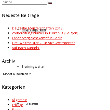
Suche
nach:
Neueste Beiträge
Deutsche Meisterschaften 2018
Ansprechpartner
Vorbereitungsturnier in Dikkebus (Belgien)
Ländervergleichskampf in Berlin
Drei Weltmeister – Ein Vize-Weltmeister
Auf nach Kanada!
Archiv
Trainingszeiten
Archiv
Kategorien
Allgemein
Impressum
Erfolge
Event