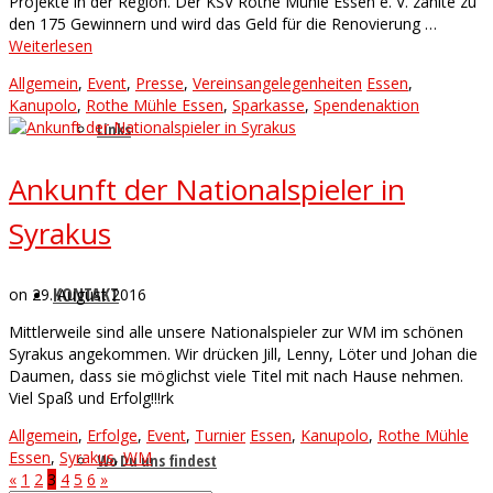
Projekte in der Region. Der KSV Rothe Mühle Essen e. V. zählte zu
den 175 Gewinnern und wird das Geld für die Renovierung …
Weiterlesen
Allgemein
,
Event
,
Presse
,
Vereinsangelegenheiten
Essen
,
Kanupolo
,
Rothe Mühle Essen
,
Sparkasse
,
Spendenaktion
Links
Ankunft der Nationalspieler in
Syrakus
KONTAKT
on
29. August 2016
Mittlerweile sind alle unsere Nationalspieler zur WM im schönen
Syrakus angekommen. Wir drücken Jill, Lenny, Löter und Johan die
Daumen, dass sie möglichst viele Titel mit nach Hause nehmen.
Viel Spaß und Erfolg!!!rk
Allgemein
,
Erfolge
,
Event
,
Turnier
Essen
,
Kanupolo
,
Rothe Mühle
Essen
,
Syrakus
,
WM
Wo Du uns findest
«
1
2
3
4
5
6
»