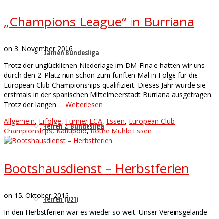
„Champions League“ in Burriana
on
3. November 2016
Damen Bundesliga
Trotz der unglücklichen Niederlage im DM-Finale hatten wir uns
durch den 2. Platz nun schon zum fünften Mal in Folge für die
European Club Championships qualifiziert. Dieses Jahr wurde sie
erstmals in der spanischen Mittelmeerstadt Burriana ausgetragen.
Trotz der langen …
Weiterlesen
Allgemein
,
Erfolge
,
Turnier
ECA
,
Essen
,
European Club
Herren 2. Bundesliga
Championships
,
Kanupolo
,
Rothe Mühle Essen
Bootshausdienst – Herbstferien
on
15. Oktober 2016
Herren (U21)
In den Herbstferien war es wieder so weit. Unser Vereinsgelände