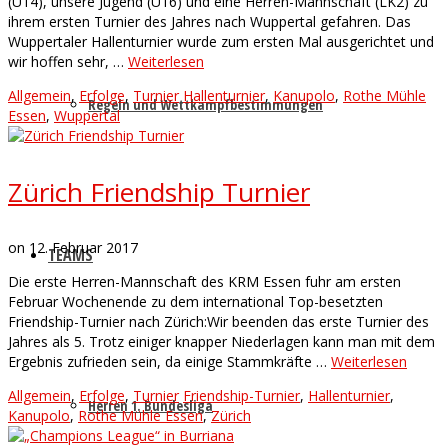
(U14), unsere Jugend (U16) und eine Herren-Mannschaft (LK2) zu
ihrem ersten Turnier des Jahres nach Wuppertal gefahren. Das
Wuppertaler Hallenturnier wurde zum ersten Mal ausgerichtet und
wir hoffen sehr, …
Weiterlesen
Allgemein
,
Erfolge
,
Turnier
Hallenturnier
,
Kanupolo
,
Rothe Mühle
Regeln und Wettkampfbestimmungen
Essen
,
Wuppertal
Zürich Friendship Turnier
on
12. Februar 2017
TEAMS
Die erste Herren-Mannschaft des KRM Essen fuhr am ersten
Februar Wochenende zu dem international Top-besetzten
Friendship-Turnier nach Zürich:Wir beenden das erste Turnier des
Jahres als 5. Trotz einiger knapper Niederlagen kann man mit dem
Ergebnis zufrieden sein, da einige Stammkräfte …
Weiterlesen
Allgemein
,
Erfolge
,
Turnier
Friendship-Turnier
,
Hallenturnier
,
Herren 1. Bundesliga
Kanupolo
,
Rothe Mühle Essen
,
Zürich