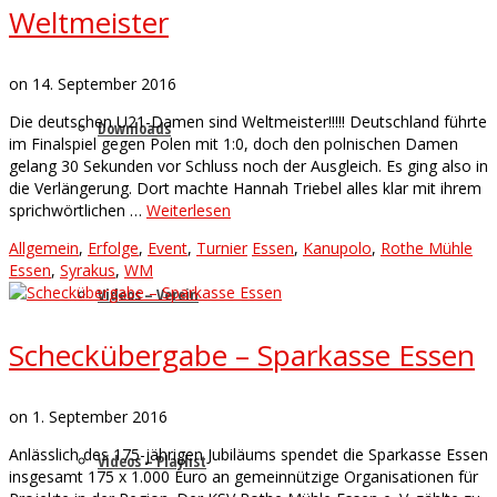
Weltmeister
on
14. September 2016
Die deutschen U21-Damen sind Weltmeister!!!!! Deutschland führte
Downloads
im Finalspiel gegen Polen mit 1:0, doch den polnischen Damen
gelang 30 Sekunden vor Schluss noch der Ausgleich. Es ging also in
die Verlängerung. Dort machte Hannah Triebel alles klar mit ihrem
sprichwörtlichen …
Weiterlesen
Allgemein
,
Erfolge
,
Event
,
Turnier
Essen
,
Kanupolo
,
Rothe Mühle
Essen
,
Syrakus
,
WM
Videos – Verein
Scheckübergabe – Sparkasse Essen
on
1. September 2016
Anlässlich des 175-jährigen Jubiläums spendet die Sparkasse Essen
Videos – Playlist
insgesamt 175 x 1.000 Euro an gemeinnützige Organisationen für