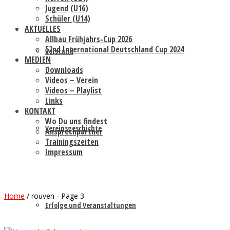
Jugend (U16)
Schüler (U14)
AKTUELLES
Allbau Frühjahrs-Cup 2026
52nd International Deutschland Cup 2024
Vorstand
MEDIEN
Downloads
Videos – Verein
Videos – Playlist
Links
KONTAKT
Wo Du uns findest
Vereinsgeschichte
Ansprechpartner
Trainingszeiten
Impressum
Home
/
rouven
- Page 3
Erfolge und Veranstaltungen