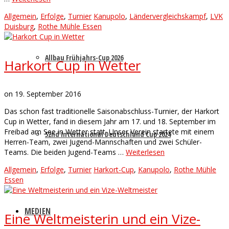
Allgemein
,
Erfolge
,
Turnier
Kanupolo
,
Ländervergleichskampf
,
LVK
Duisburg
,
Rothe Mühle Essen
Allbau Frühjahrs-Cup 2026
Harkort Cup in Wetter
on
19. September 2016
Das schon fast traditionelle Saisonabschluss-Turnier, der Harkort
Cup in Wetter, fand in diesem Jahr am 17. und 18. September im
Freibad am See in Wetter statt. Unser Verein startete mit einem
52nd International Deutschland Cup 2024
Herren-Team, zwei Jugend-Mannschaften und zwei Schüler-
Teams. Die beiden Jugend-Teams …
Weiterlesen
Allgemein
,
Erfolge
,
Turnier
Harkort-Cup
,
Kanupolo
,
Rothe Mühle
Essen
MEDIEN
Eine Weltmeisterin und ein Vize-