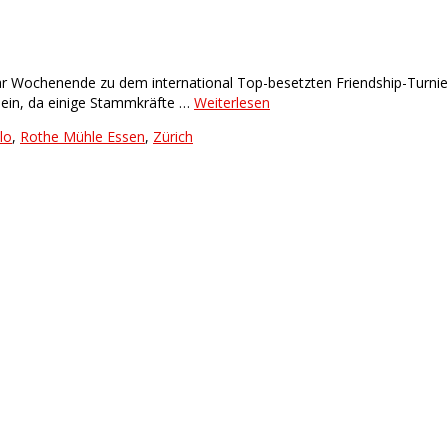
Wochenende zu dem international Top-besetzten Friendship-Turnier n
sein, da einige Stammkräfte …
Weiterlesen
lo
,
Rothe Mühle Essen
,
Zürich