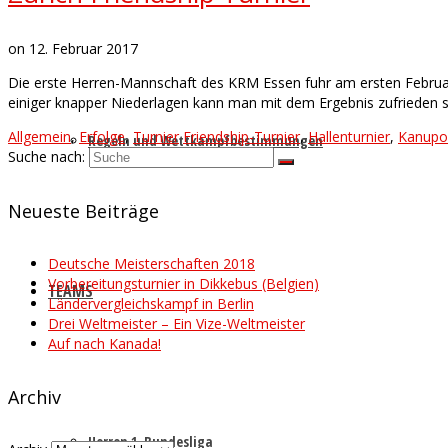
on
12. Februar 2017
Die erste Herren-Mannschaft des KRM Essen fuhr am ersten Februar 
einiger knapper Niederlagen kann man mit dem Ergebnis zufrieden 
Allgemein
,
Erfolge
,
Turnier
Friendship-Turnier
,
Hallenturnier
,
Kanupo
Regeln und Wettkampfbestimmungen
Suche nach:
Neueste Beiträge
Deutsche Meisterschaften 2018
Vorbereitungsturnier in Dikkebus (Belgien)
TEAMS
Ländervergleichskampf in Berlin
Drei Weltmeister – Ein Vize-Weltmeister
Auf nach Kanada!
Archiv
Herren 1. Bundesliga