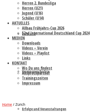
Herren 2. Bundesliga
Herren (U21)
Jugend (U16)
Schüler (U14)
AKTUELLES
Allbau Frühjahrs-Cup 2026
52nd International Deutschland Cup 2024
Vorstand
MEDIEN
Downloads
Videos – Verein
Videos – Playlist
Links
KONTAKT
Wo Du uns findest
Vereinsgeschichte
Ansprechpartner
Trainingszeiten
Impressum
Home
/
Zürich
Erfolge und Veranstaltungen