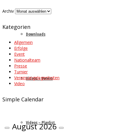
Archiv
Kategorien
Downloads
Allgemein
Erfolge
Event
Nationalteam
Presse
Turnier
Vereinsangelegenheiten
Videos – Verein
Video
Simple Calendar
Videos – Playlist
August
2026