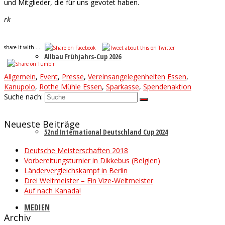
und Mitglieder, die für uns gevotet haben.
rk
share it with ....
Allbau Frühjahrs-Cup 2026
Allgemein
,
Event
,
Presse
,
Vereinsangelegenheiten
Essen
,
Kanupolo
,
Rothe Mühle Essen
,
Sparkasse
,
Spendenaktion
Suche nach:
Neueste Beiträge
52nd International Deutschland Cup 2024
Deutsche Meisterschaften 2018
Vorbereitungsturnier in Dikkebus (Belgien)
Ländervergleichskampf in Berlin
Drei Weltmeister – Ein Vize-Weltmeister
Auf nach Kanada!
MEDIEN
Archiv