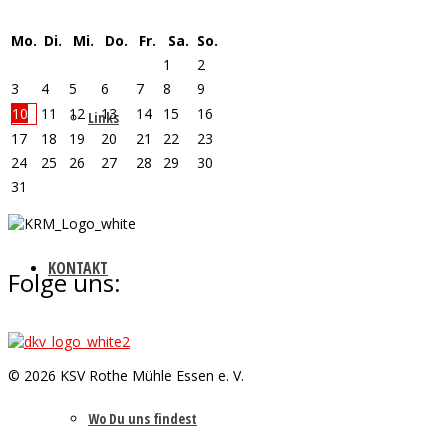
Mo.
Di.
Mi.
Do.
Fr.
Sa.
So.
1
2
3
4
5
6
7
8
9
10
11
12
13
14
15
16
Links
17
18
19
20
21
22
23
24
25
26
27
28
29
30
31
KONTAKT
Folge uns:
© 2026 KSV Rothe Mühle Essen e. V.
Wo Du uns findest