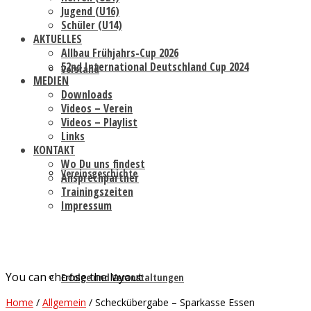
Jugend (U16)
Schüler (U14)
AKTUELLES
Allbau Frühjahrs-Cup 2026
52nd International Deutschland Cup 2024
Vorstand
MEDIEN
Downloads
Videos – Verein
Videos – Playlist
Links
KONTAKT
Wo Du uns findest
Vereinsgeschichte
Ansprechpartner
Trainingszeiten
Impressum
You can choose the layout
Erfolge und Veranstaltungen
Home
/
Allgemein
/
Scheckübergabe – Sparkasse Essen