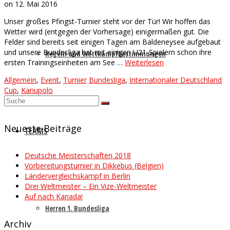
on
12. Mai 2016
Unser großes Pfingst-Turnier steht vor der Tür! Wir hoffen das
Wetter wird (entgegen der Vorhersage) einigermaßen gut. Die
Felder sind bereits seit einigen Tagen am Baldeneysee aufgebaut
und unsere Bundesliga hat mit einigen U21-Spielern schon ihre
Regeln und Wettkampfbestimmungen
ersten Trainingseinheiten am See …
Weiterlesen
Allgemein
,
Event
,
Turnier
Bundesliga
,
Internationaler Deutschland
Cup
,
Kanupolo
Suche
nach:
Neueste Beiträge
TEAMS
Deutsche Meisterschaften 2018
Vorbereitungsturnier in Dikkebus (Belgien)
Ländervergleichskampf in Berlin
Drei Weltmeister – Ein Vize-Weltmeister
Auf nach Kanada!
Herren 1. Bundesliga
Archiv