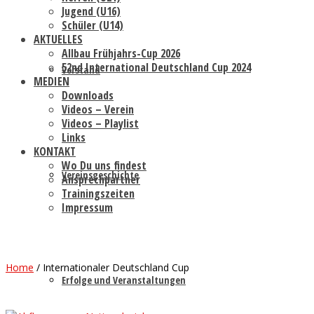
Jugend (U16)
Schüler (U14)
AKTUELLES
Allbau Frühjahrs-Cup 2026
52nd International Deutschland Cup 2024
Vorstand
MEDIEN
Downloads
Videos – Verein
Videos – Playlist
Links
KONTAKT
Wo Du uns findest
Vereinsgeschichte
Ansprechpartner
Trainingszeiten
Impressum
Home
/
Internationaler Deutschland Cup
Erfolge und Veranstaltungen