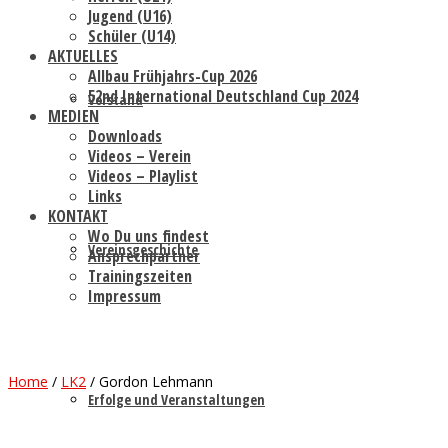
Jugend (U16)
Schüler (U14)
AKTUELLES
Allbau Frühjahrs-Cup 2026
52nd International Deutschland Cup 2024
Vorstand
MEDIEN
Downloads
Videos – Verein
Videos – Playlist
Links
KONTAKT
Wo Du uns findest
Vereinsgeschichte
Ansprechpartner
Trainingszeiten
Impressum
Home
/
LK2
/
Gordon Lehmann
Erfolge und Veranstaltungen